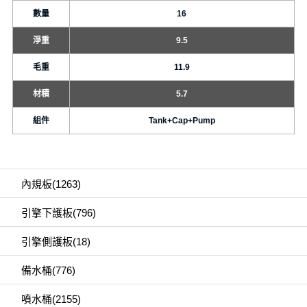
數量
16
淨重
9.5
毛重
11.9
材積
5.7
組件
Tank+Cap+Pump
內規板(1263)
引擎下護板(796)
引擎側護板(18)
備水桶(776)
噴水桶(2155)