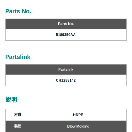
Parts No.
Parts No.
5189350AA
Partslink
Partslink
CH1288142
說明
材質
HDPE
製程
Blow Molding