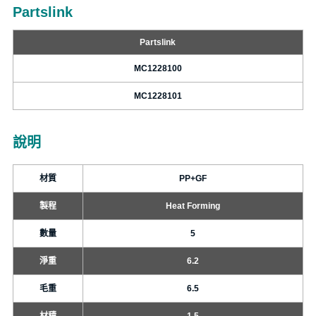
Partslink
Partslink
MC1228100
MC1228101
說明
材質
PP+GF
製程
Heat Forming
數量
5
淨重
6.2
毛重
6.5
材積
1.5