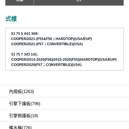
式樣
51 75 5 A01 569:
COOPER/2021-(F55&F56；HARDTOP)(USA/EUP)
COOPER/2021-(F57；CONVERTIBLE)(USA)
51 75 7 343 141:
COOPER/2014-2020(F56)/2015-2020(F55)(HARDTOP)(USA/EUP)
COOPER/2020(F57；CONVERTIBLE)(USA)
內規板(1263)
引擎下護板(796)
引擎側護板(18)
備水桶(776)