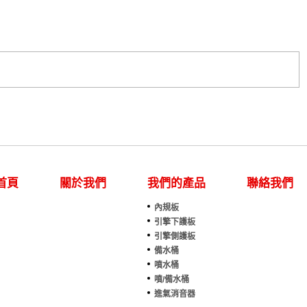
首頁
關於我們
我們的產品
聯絡我們
內規板
引擎下護板
引擎側護板
備水桶
噴水桶
噴/備水桶
進氣消音器