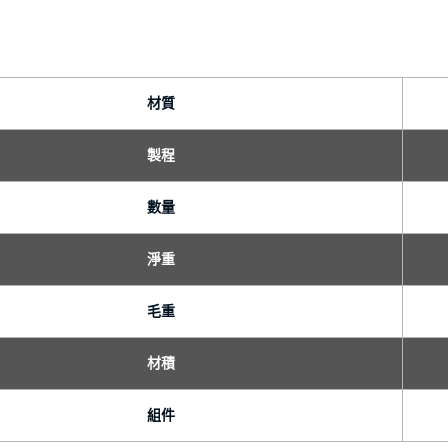
材質
製程
數量
淨重
毛重
材積
組件