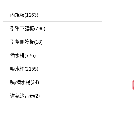
內規板(1263)
引擎下護板(796)
引擎側護板(18)
備水桶(776)
噴水桶(2155)
噴/備水桶(34)
進氣消音器(2)