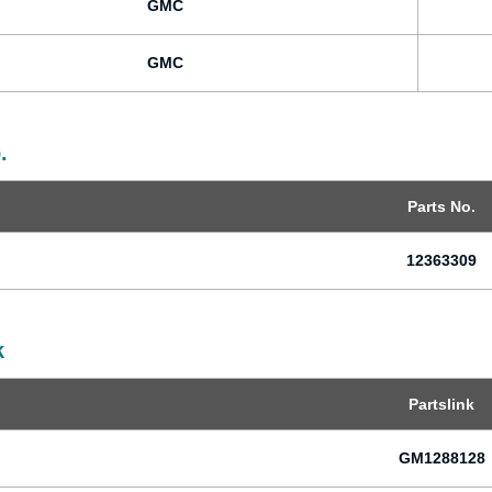
GMC
GMC
.
Parts No.
12363309
k
Partslink
GM1288128