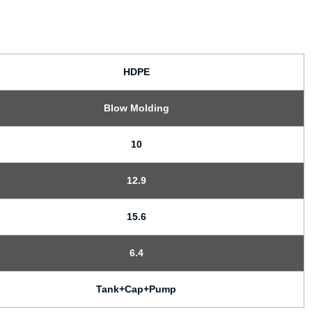
HDPE
Blow Molding
10
12.9
15.6
6.4
Tank+Cap+Pump