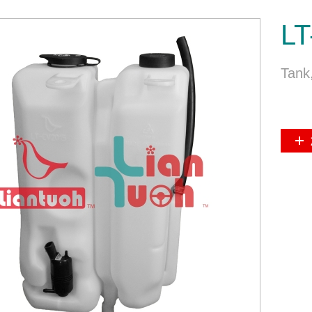
LT
Tank