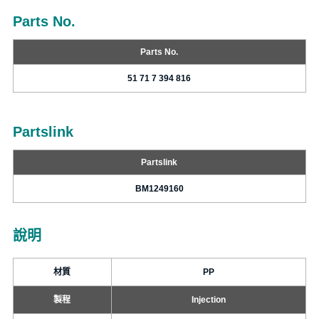
Parts No.
Parts No.
51 71 7 394 816
Partslink
Partslink
BM1249160
說明
材質
PP
製程
Injection