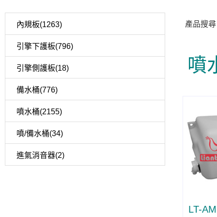
產品搜尋
內規板(1263)
引擎下護板(796)
噴
引擎側護板(18)
備水桶(776)
噴水桶(2155)
噴/備水桶(34)
進氣消音器(2)
LT-AM