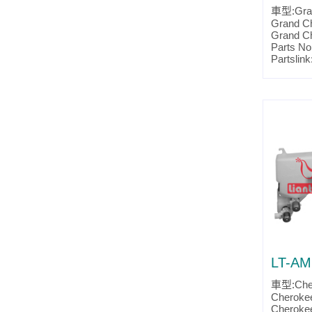
車型:Gran
Grand C
Grand C
Parts No
Partslin
LT-AM
車型:Cher
Cheroke
Cheroke