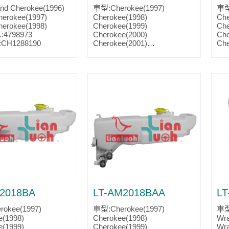
d Cherokee(1996)
車型:Cherokee(1997)
車型
herokee(1997)
Cherokee(1998)
Che
herokee(1998)
Cherokee(1999)
Che
.:4798973
Cherokee(2000)
Che
k:CH1288190
Cherokee(2001)
Che
Parts No.:4778345
Par
Partslink:CH1288124
Par
2018BA
LT-AM2018BAA
LT
okee(1997)
車型:Cherokee(1997)
車型:
e(1998)
Cherokee(1998)
Wra
e(1999)
Cherokee(1999)
Wra