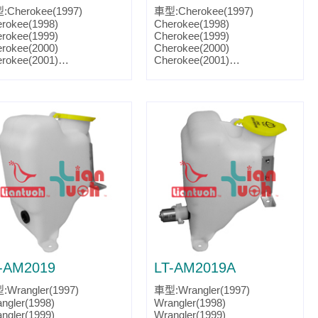
:Cherokee(1997)
車型:Cherokee(1997)
rokee(1998)
Cherokee(1998)
rokee(1999)
Cherokee(1999)
rokee(2000)
Cherokee(2000)
rokee(2001)
Cherokee(2001)
ts No.:4778345
Parts No.:4778344
tslink:CH1288139
Partslink:CH1288125
-AM2019
LT-AM2019A
Wrangler(1997)
車型:Wrangler(1997)
ngler(1998)
Wrangler(1998)
ngler(1999)
Wrangler(1999)