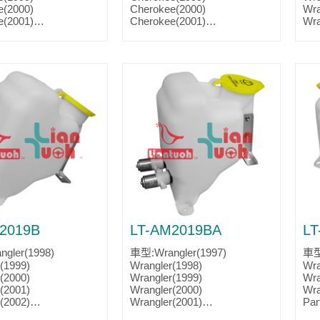
e(2000)
Cherokee(2000)
Wra
e(2001)
Cherokee(2001)
Wra
.:4778344
Parts No.:4778344
Wra
k:CH1288140
Partslink:CH1288191
Par
Par
2019B
LT-AM2019BA
LT
gler(1998)
車型:Wrangler(1997)
車型:
(1999)
Wrangler(1998)
Wra
(2000)
Wrangler(1999)
Wra
(2001)
Wrangler(2000)
Wra
(2002)
Wrangler(2001)
Par
.:4874393
Wrangler(2002)
Par