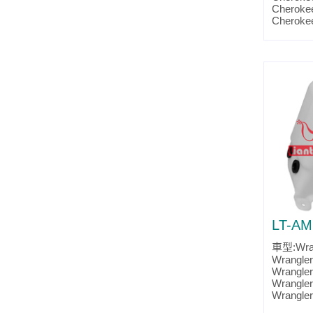
Cheroke
Cheroke
Parts No
Partslin
LT-AM
車型:Wran
Wrangler
Wrangler
Wrangler
Wrangler
Parts No