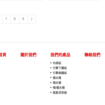
7
8
9
首頁
關於我們
我們的產品
聯絡我們
內規板
引擎下護板
引擎側護板
備水桶
噴水桶
噴/備水桶
進氣消音器